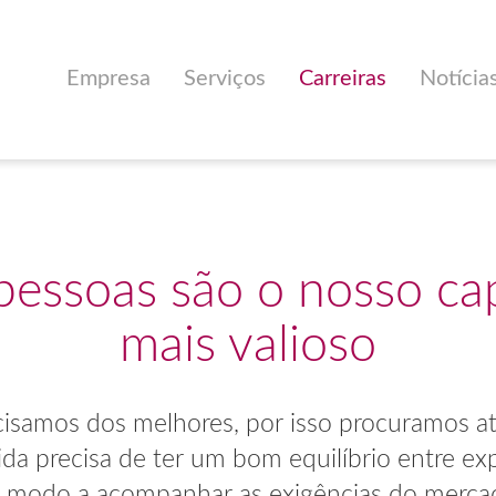
Empresa
Serviços
Carreiras
Notícia
pessoas são o nosso cap
mais valioso
isamos dos melhores, por isso procuramos atr
 precisa de ter um bom equilíbrio entre expe
e modo a acompanhar as exigências do mercad