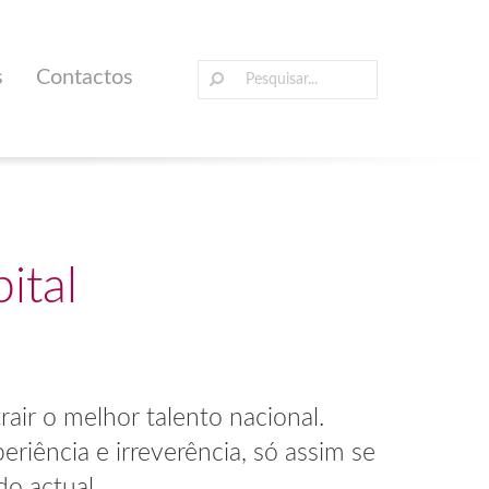
Pesquisar
s
Contactos
por:
ital
air o melhor talento nacional.
riência e irreverência, só assim se
o actual.