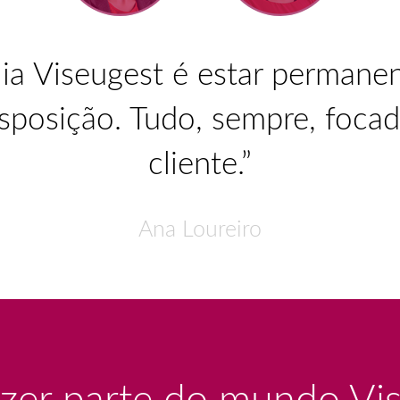
lia Viseugest é estar permanen
isposição. Tudo, sempre, foca
cliente.”
Ana Loureiro